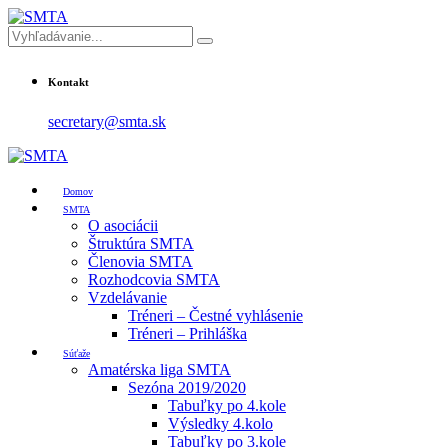
Kontakt
secretary@smta.sk
Domov
SMTA
O asociácii
Štruktúra SMTA
Členovia SMTA
Rozhodcovia SMTA
Vzdelávanie
Tréneri – Čestné vyhlásenie
Tréneri – Prihláška
Súťaže
Amatérska liga SMTA
Sezóna 2019/2020
Tabuľky po 4.kole
Výsledky 4.kolo
Tabuľky po 3.kole