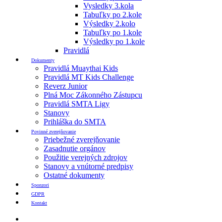
Vysledky 3.kola
Tabuľky po 2.kole
Výsledky 2.kolo
Tabuľky po 1.kole
Výsledky po 1.kole
Pravidlá
Dokumenty
Pravidlá Muaythai Kids
Pravidlá MT Kids Challenge
Reverz Junior
Plná Moc Zákonného Zástupcu
Pravidlá SMTA Ligy
Stanovy
Prihláška do SMTA
Povinné zverejňovanie
Priebežné zverejňovanie
Zasadnutie orgánov
Použitie verejných zdrojov
Stanovy a vnútorné predpisy
Ostatné dokumenty
Sponzori
GDPR
Kontakt