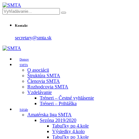
Kontakt
secretary@smta.sk
Domov
SMTA
O asociácii
Štruktúra SMTA
Členovia SMTA
Rozhodcovia SMTA
Vzdelávanie
Tréneri – Čestné vyhlásenie
Tréneri – Prihláška
Súťaže
Amatérska liga SMTA
Sezóna 2019/2020
Tabuľky po 4.kole
Výsledky 4.kolo
Tabuľky po 3.kole