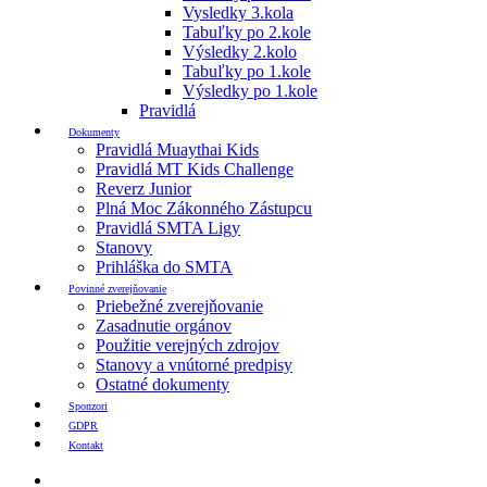
Vysledky 3.kola
Tabuľky po 2.kole
Výsledky 2.kolo
Tabuľky po 1.kole
Výsledky po 1.kole
Pravidlá
Dokumenty
Pravidlá Muaythai Kids
Pravidlá MT Kids Challenge
Reverz Junior
Plná Moc Zákonného Zástupcu
Pravidlá SMTA Ligy
Stanovy
Prihláška do SMTA
Povinné zverejňovanie
Priebežné zverejňovanie
Zasadnutie orgánov
Použitie verejných zdrojov
Stanovy a vnútorné predpisy
Ostatné dokumenty
Sponzori
GDPR
Kontakt