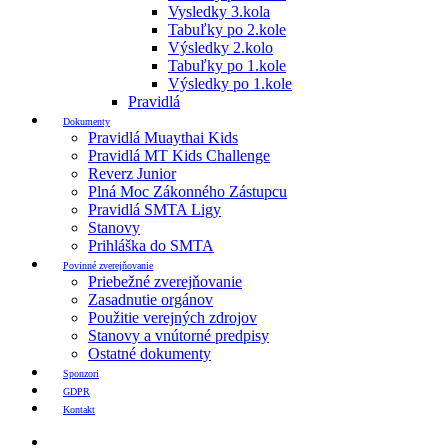
Vysledky 3.kola
Tabuľky po 2.kole
Výsledky 2.kolo
Tabuľky po 1.kole
Výsledky po 1.kole
Pravidlá
Dokumenty
Pravidlá Muaythai Kids
Pravidlá MT Kids Challenge
Reverz Junior
Plná Moc Zákonného Zástupcu
Pravidlá SMTA Ligy
Stanovy
Prihláška do SMTA
Povinné zverejňovanie
Priebežné zverejňovanie
Zasadnutie orgánov
Použitie verejných zdrojov
Stanovy a vnútorné predpisy
Ostatné dokumenty
Sponzori
GDPR
Kontakt