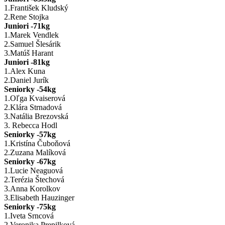
1.
František Kludský
2.
Rene Stojka
Juniori -71kg
1.Marek Vendlek
2.
Samuel Šlesárik
3.
Matúš Harant
Juniori -81kg
1.Alex Kuna
2.
Daniel Jurík
Seniorky -54kg
1.Oľga Kvaiserová
2.
Klára Strnadová
3.
Natália Brezovská
3. Rebecca Hodl
Seniorky -57kg
1.Kristína Čuboňová
2.
Zuzana Malíková
Seniorky -67kg
1.Lucie Neaguová
2.
Terézia Štechová
3.
Anna Korolkov
3.Elisabeth Hauzinger
Seniorky -75kg
1.
Iveta Srncová
2.
Veronika Prepilková