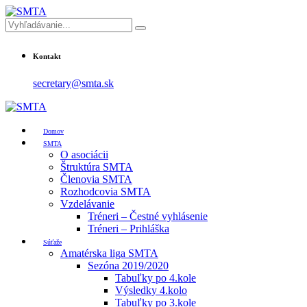
Kontakt
secretary@smta.sk
Domov
SMTA
O asociácii
Štruktúra SMTA
Členovia SMTA
Rozhodcovia SMTA
Vzdelávanie
Tréneri – Čestné vyhlásenie
Tréneri – Prihláška
Súťaže
Amatérska liga SMTA
Sezóna 2019/2020
Tabuľky po 4.kole
Výsledky 4.kolo
Tabuľky po 3.kole