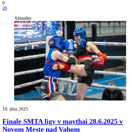
0
20
Aktuality
19. júna 2025
Finale SMTA ligy v maythai 28.6.2025 v
Novom Meste nad Vahom