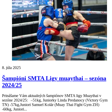
8. júla 2025
Šampióni SMTA Ligy muaythai – sezóna
2024/25
Prinášame Vám aktualných šampiónov SMTA ligy Muaythai v
sezóne 2024/25: –51kg, Juniorky Linda Predanocy (Victory Gym
TN) -57kg,Juniori Samuel Kolár (Muay Thai Fight Gym ZH)
-60kg, Juniori...