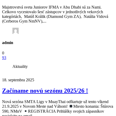
Majstrovstvá sveta Juniorov IFMA v Abu Dhabi sú za Nami.
Celkovo vycestovalo šesť zástupcov v jednotlivých vekových
kategóriách, Matúš Králik (Diamond Gym ZA), Natália Vidová
(Cerberos Gym NmNV),...
admin
0
93
Aktuality
18. septembra 2025
Začíname novú sezónu 2025/26 !
Nová sezóna SMTA Ligy v MuayThai odštartuje už tento víkend
21.9.2025 v Novom Meste nad Váhom!
Miesto konania: Štúrova
590, NMnV
REGISTRÁCIA Prihlášky svojich zápasníkov
posielajte na email...