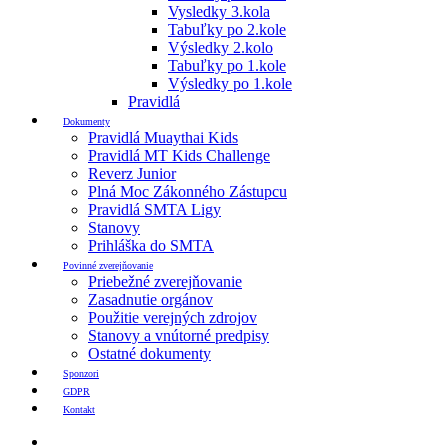
Vysledky 3.kola
Tabuľky po 2.kole
Výsledky 2.kolo
Tabuľky po 1.kole
Výsledky po 1.kole
Pravidlá
Dokumenty
Pravidlá Muaythai Kids
Pravidlá MT Kids Challenge
Reverz Junior
Plná Moc Zákonného Zástupcu
Pravidlá SMTA Ligy
Stanovy
Prihláška do SMTA
Povinné zverejňovanie
Priebežné zverejňovanie
Zasadnutie orgánov
Použitie verejných zdrojov
Stanovy a vnútorné predpisy
Ostatné dokumenty
Sponzori
GDPR
Kontakt