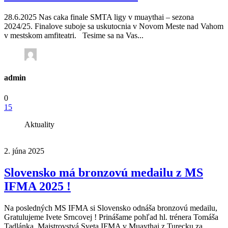
28.6.2025 Nas caka finale SMTA ligy v muaythai – sezona
2024/25. Finalove suboje sa uskutocnia v Novom Meste nad Vahom
v mestskom amfiteatri. Tesime sa na Vas...
admin
0
15
Aktuality
2. júna 2025
Slovensko má bronzovú medailu z MS
IFMA 2025 !
Na posledných MS IFMA si Slovensko odnáša bronzovú medailu,
Gratulujeme Ivete Srncovej ! Prinášame pohľad hl. trénera Tomáša
Tadlánka. Majstrovstvá Sveta IFMA v Muaythai z Turecku za