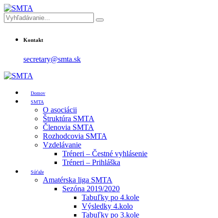
Kontakt
secretary@smta.sk
Domov
SMTA
O asociácii
Štruktúra SMTA
Členovia SMTA
Rozhodcovia SMTA
Vzdelávanie
Tréneri – Čestné vyhlásenie
Tréneri – Prihláška
Súťaže
Amatérska liga SMTA
Sezóna 2019/2020
Tabuľky po 4.kole
Výsledky 4.kolo
Tabuľky po 3.kole