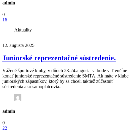
admin
0
16
Aktuality
12. augusta 2025
Juniorské reprezentačné sústredenie.
Vážené športové kluby, v dňoch 23-24.augusta sa bude v Trenčíne
konať juniorské reprezentačné sústredenie SMTA. Ak máte v klube
juniorských zápasníkov, ktorý by sa chceli taktiež zúčastniť
sústredenia ako samoplatcovia...
admin
0
22