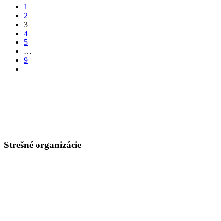
1
2
3
4
5
…
9
Strešné organizácie