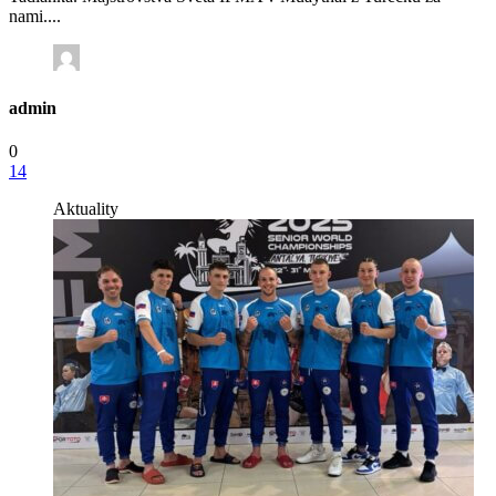
nami....
admin
0
14
Aktuality