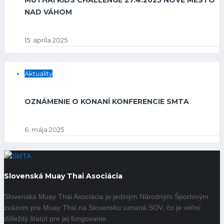
NAD VÁHOM
15. apríla 2025
Aktuality
OZNÁMENIE O KONANÍ KONFERENCIE SMTA
6. mája 2025
Slovenská Muay Thai Asociácia
Slovenská Muay Thai Asociácia je jediným Národným Športovým
zväzom pre Muay Thai na Slovensku uznaná SOV, čo je veľmi
dôležitý štatút pre jej fungovanie.