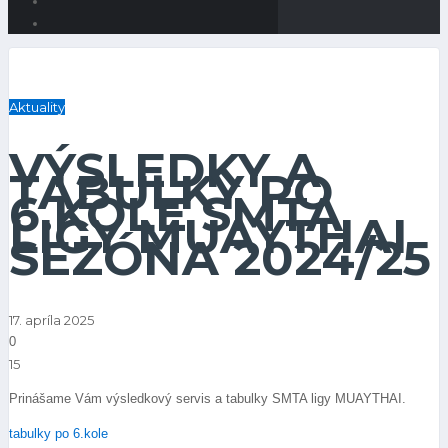
Aktuality
VÝSLEDKY A
TABUĽKY PO
6.KOLE SMTA
LIGY MUAYTHAI
SEZÓNA 2024/25
17. apríla 2025
0
15
Prinášame Vám výsledkový servis a tabulky SMTA ligy MUAYTHAI.
tabulky po 6.kole