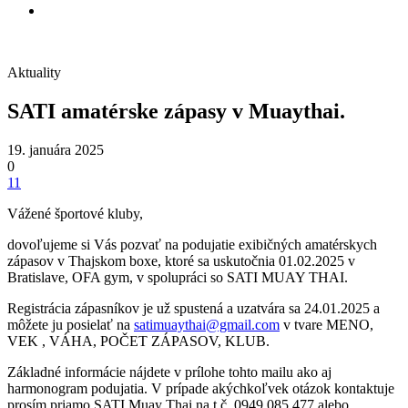
Aktuality
SATI amatérske zápasy v Muaythai.
19. januára 2025
0
11
Vážené športové kluby,
dovoľujeme si Vás pozvať na podujatie exibičných amatérskych
zápasov v Thajskom boxe, ktoré sa uskutočnia 01.02.2025 v
Bratislave, OFA gym, v spolupráci so SATI MUAY THAI.
Registrácia zápasníkov je už spustená a uzatvára sa 24.01.2025 a
môžete ju posielať na
satimuaythai@gmail.com
v tvare MENO,
VEK , VÁHA, POČET ZÁPASOV, KLUB.
Základné informácie nájdete v prílohe tohto mailu ako aj
harmonogram podujatia. V prípade akýchkoľvek otázok kontaktuje
prosím priamo SATI Muay Thai na t.č. 0949 085 477 alebo