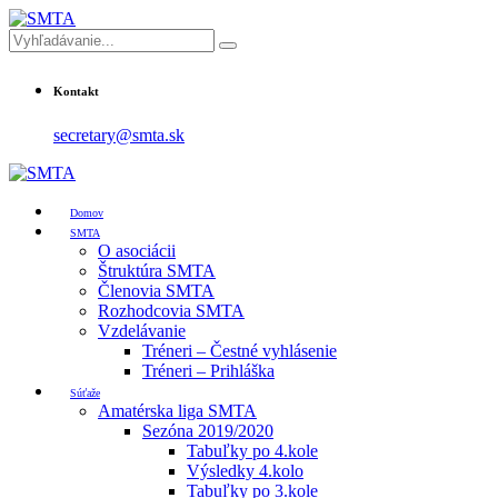
Kontakt
secretary@smta.sk
Domov
SMTA
O asociácii
Štruktúra SMTA
Členovia SMTA
Rozhodcovia SMTA
Vzdelávanie
Tréneri – Čestné vyhlásenie
Tréneri – Prihláška
Súťaže
Amatérska liga SMTA
Sezóna 2019/2020
Tabuľky po 4.kole
Výsledky 4.kolo
Tabuľky po 3.kole