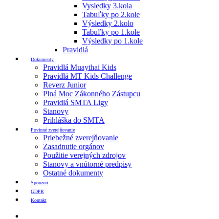
Vysledky 3.kola
Tabuľky po 2.kole
Výsledky 2.kolo
Tabuľky po 1.kole
Výsledky po 1.kole
Pravidlá
Dokumenty
Pravidlá Muaythai Kids
Pravidlá MT Kids Challenge
Reverz Junior
Plná Moc Zákonného Zástupcu
Pravidlá SMTA Ligy
Stanovy
Prihláška do SMTA
Povinné zverejňovanie
Priebežné zverejňovanie
Zasadnutie orgánov
Použitie verejných zdrojov
Stanovy a vnútorné predpisy
Ostatné dokumenty
Sponzori
GDPR
Kontakt